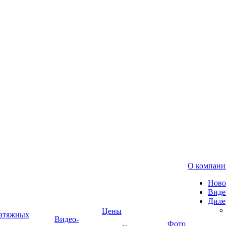
О компани
Ново
Виде
Диле
Цены
натяжных
Видео-
Фото