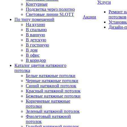
Услуги
Контурные
Подсветка через полотно
Ремонт 
Световые линии SLOTT
Акции
потолков
По типу помещений
Установк
На кухню
Дизайн-п
В спальню
В ванную
В детскую
В гостиную
В дом
В офис
В коридор
Каталог цветов натяжного
потолка
Белые натяжные потолки
Черные натяжные потолки
Синий натяжной потолок
Красный натяжной потолок
Бежевые натяжные потолки
Коричневые натяжные
потолки
Зеленый натяжной потолок
Фиолетовый натяжной
потолок
Голубой натяжной потолок