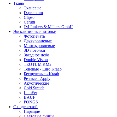
Ткань
Тканевые
D-premium
Clipso
Cerutti
JM Junkers & Müllers GmbH
Эксклюзивные потолки
Фотопечать
Двухуровневые
Многоуровневые
3D-потолки
Звездное небо
Double Vision
TEQTUM KM2
Теневые - Euro Kraab
Бесщелевые - Kraab
Резные - Apply
Акустические
Cold Stretch
LumFer
BAUF
PONGS
С подсветкой
Парящие
Световые линии