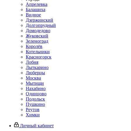
Апрелевка
Балашиха
Видное
Дзержинский
Долгопрудный
Домодедово
Жуковский
Зеленоград
Королёв
Котельники
Красногорск
Лобня
Лыткарино
Люберцы
Москва
Мытищи
Нахабино
Одинцово
Подольск
Пушкино
Реутов
Химки
Личный кабинет