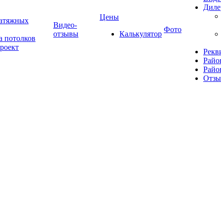
Диле
Цены
натяжных
Видео-
Фото
отзывы
Калькулятор
а потолков
роект
Рекв
Райо
Райо
Отз