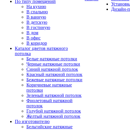
По типу помещений
Установк
На кухню
Дизайн-п
В спальню
В ванную
В детскую
В гостиную
В дом
В офис
В коридор
Каталог цветов натяжного
потолка
Белые натяжные потолки
Черные натяжные потолки
Синий натяжной потолок
Красный натяжной потолок
Бежевые натяжные потолки
Коричневые натяжные
потолки
Зеленый натяжной потолок
Фиолетовый натяжной
потолок
Голубой натяжной потолок
Желтый натяжной потолок
По изготовителю
Бельгийские натяжные