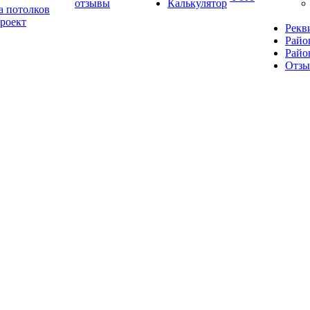
отзывы
Калькулятор
а потолков
роект
Рекв
Райо
Райо
Отз