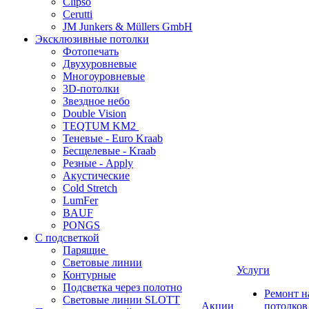
Clipso
Cerutti
JM Junkers & Müllers GmbH
Эксклюзивные потолки
Фотопечать
Двухуровневые
Многоуровневые
3D-потолки
Звездное небо
Double Vision
TEQTUM KM2
Теневые - Euro Kraab
Бесщелевые - Kraab
Резные - Apply
Акустические
Cold Stretch
LumFer
BAUF
PONGS
С подсветкой
Парящие
Световые линии
Услуги
Контурные
Подсветка через полотно
Ремонт 
Световые линии SLOTT
Акции
потолков