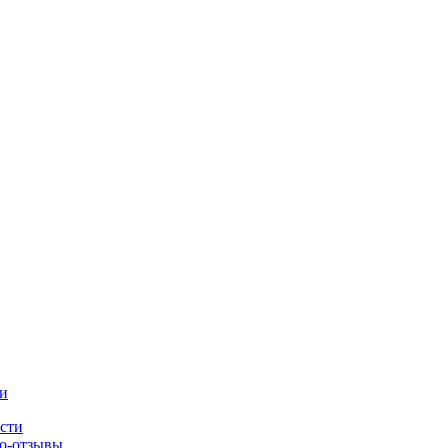
и
сти
о-отзывы