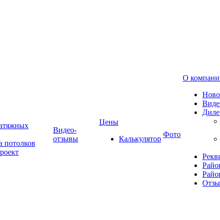
О компани
Ново
Виде
Диле
Цены
натяжных
Видео-
Фото
отзывы
Калькулятор
а потолков
роект
Рекв
Райо
Райо
Отз