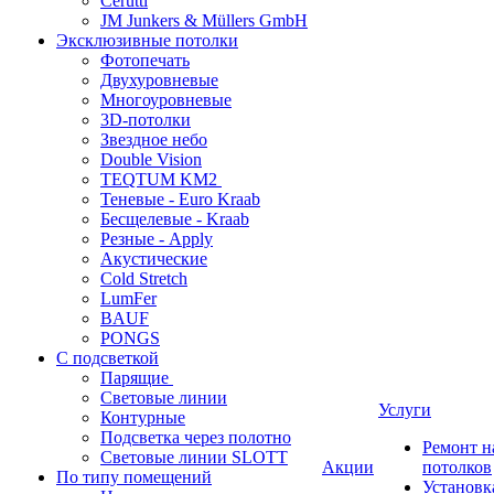
Cerutti
JM Junkers & Müllers GmbH
Эксклюзивные потолки
Фотопечать
Двухуровневые
Многоуровневые
3D-потолки
Звездное небо
Double Vision
TEQTUM KM2
Теневые - Euro Kraab
Бесщелевые - Kraab
Резные - Apply
Акустические
Cold Stretch
LumFer
BAUF
PONGS
С подсветкой
Парящие
Световые линии
Услуги
Контурные
Подсветка через полотно
Ремонт 
Световые линии SLOTT
Акции
потолков
По типу помещений
Установк