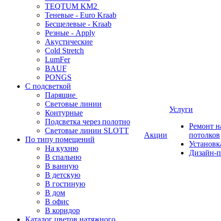
TEQTUM KM2
Теневые - Euro Kraab
Бесщелевые - Kraab
Резные - Apply
Акустические
Cold Stretch
LumFer
BAUF
PONGS
С подсветкой
Парящие
Световые линии
Услуги
Контурные
Подсветка через полотно
Ремонт 
Световые линии SLOTT
Акции
потолков
По типу помещений
Установк
На кухню
Дизайн-п
В спальню
В ванную
В детскую
В гостиную
В дом
В офис
В коридор
Каталог цветов натяжного