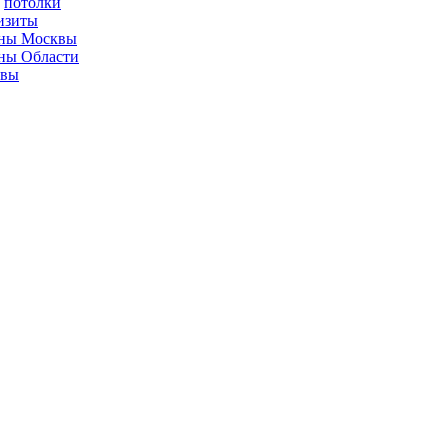
потолки
изиты
ны Москвы
ны Области
ывы