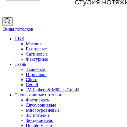
Виды потолков
ПВХ
Матовые
Глянцевые
Сатиновые
Фактурные
Ткань
Тканевые
D-premium
Clipso
Cerutti
JM Junkers & Müllers GmbH
Эксклюзивные потолки
Фотопечать
Двухуровневые
Многоуровневые
3D-потолки
Звездное небо
Double Vision