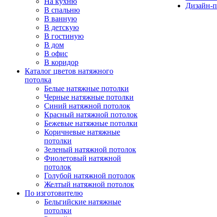
На кухню
Дизайн-п
В спальню
В ванную
В детскую
В гостиную
В дом
В офис
В коридор
Каталог цветов натяжного
потолка
Белые натяжные потолки
Черные натяжные потолки
Синий натяжной потолок
Красный натяжной потолок
Бежевые натяжные потолки
Коричневые натяжные
потолки
Зеленый натяжной потолок
Фиолетовый натяжной
потолок
Голубой натяжной потолок
Желтый натяжной потолок
По изготовителю
Бельгийские натяжные
потолки