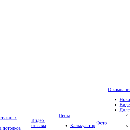
О компани
Ново
Виде
Диле
Цены
натяжных
Видео-
Фото
отзывы
Калькулятор
а потолков