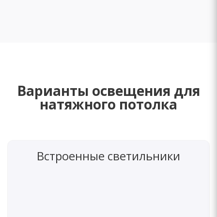
ИнтСтайл
ИнтСтайл
Варианты освещения для
натяжного потолка
Встроенные светильники