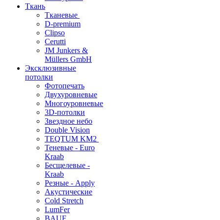
Ткань
Тканевые
D-premium
Clipso
Cerutti
JM Junkers &
Müllers GmbH
Эксклюзивные
потолки
Фотопечать
Двухуровневые
Многоуровневые
3D-потолки
Звездное небо
Double Vision
TEQTUM KM2
Теневые - Euro
Kraab
Бесщелевые -
Kraab
Резные - Apply
Акустические
Cold Stretch
LumFer
BAUF