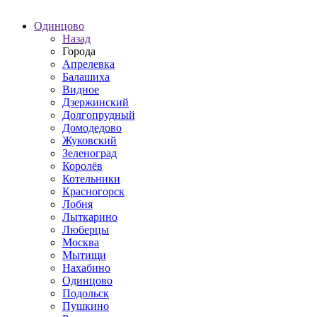
Одинцово
Назад
Города
Апрелевка
Балашиха
Видное
Дзержинский
Долгопрудный
Домодедово
Жуковский
Зеленоград
Королёв
Котельники
Красногорск
Лобня
Лыткарино
Люберцы
Москва
Мытищи
Нахабино
Одинцово
Подольск
Пушкино