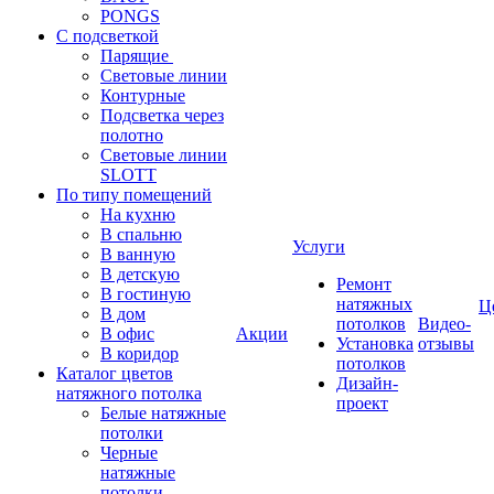
PONGS
С подсветкой
Парящие
Световые линии
Контурные
Подсветка через
полотно
Световые линии
SLOTT
По типу помещений
На кухню
В спальню
Услуги
В ванную
В детскую
Ремонт
В гостиную
натяжных
Ц
В дом
потолков
Видео-
В офис
Акции
Установка
отзывы
В коридор
потолков
Каталог цветов
Дизайн-
натяжного потолка
проект
Белые натяжные
потолки
Черные
натяжные
потолки