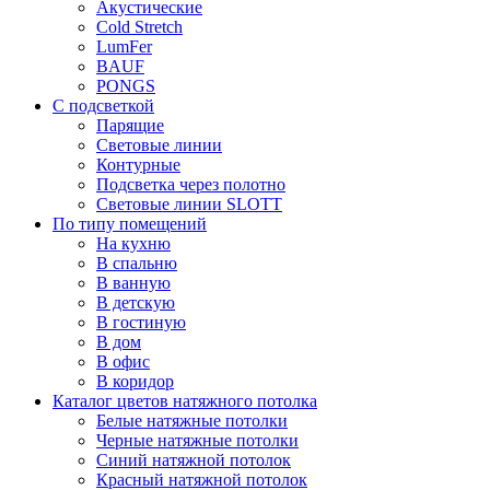
Акустические
Cold Stretch
LumFer
BAUF
PONGS
С подсветкой
Парящие
Световые линии
Контурные
Подсветка через полотно
Световые линии SLOTT
По типу помещений
На кухню
В спальню
В ванную
В детскую
В гостиную
В дом
В офис
В коридор
Каталог цветов натяжного потолка
Белые натяжные потолки
Черные натяжные потолки
Синий натяжной потолок
Красный натяжной потолок