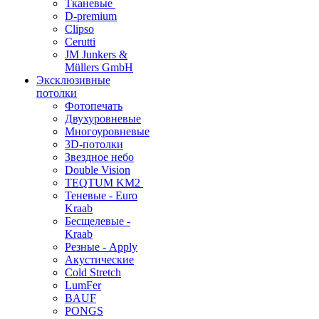
Тканевые
D-premium
Clipso
Cerutti
JM Junkers &
Müllers GmbH
Эксклюзивные
потолки
Фотопечать
Двухуровневые
Многоуровневые
3D-потолки
Звездное небо
Double Vision
TEQTUM KM2
Теневые - Euro
Kraab
Бесщелевые -
Kraab
Резные - Apply
Акустические
Cold Stretch
LumFer
BAUF
PONGS