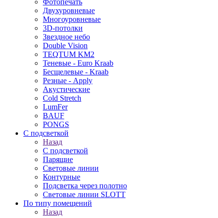
Фотопечать
Двухуровневые
Многоуровневые
3D-потолки
Звездное небо
Double Vision
TEQTUM KM2
Теневые - Euro Kraab
Бесщелевые - Kraab
Резные - Apply
Акустические
Cold Stretch
LumFer
BAUF
PONGS
С подсветкой
Назад
С подсветкой
Парящие
Световые линии
Контурные
Подсветка через полотно
Световые линии SLOTT
По типу помещений
Назад