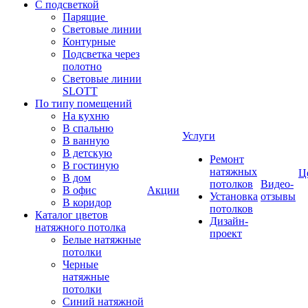
С подсветкой
Парящие
Световые линии
Контурные
Подсветка через
полотно
Световые линии
SLOTT
По типу помещений
На кухню
В спальню
Услуги
В ванную
В детскую
Ремонт
В гостиную
натяжных
Ц
В дом
потолков
Видео-
В офис
Акции
Установка
отзывы
В коридор
потолков
Каталог цветов
Дизайн-
натяжного потолка
проект
Белые натяжные
потолки
Черные
натяжные
потолки
Синий натяжной