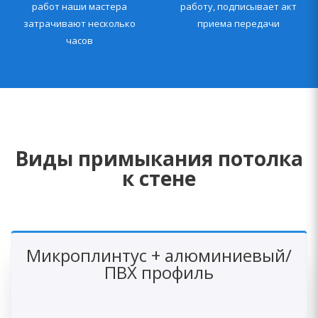
работ наши мастера
работу, подписывает акт
затрачивают несколько
приема передачи
часов
Виды примыкания потолка
к стене
Микроплинтус + алюминиевый/
ПВХ профиль